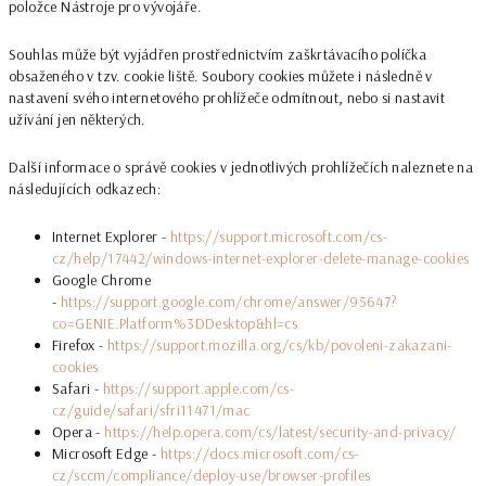
položce Nástroje pro vývojáře.
Souhlas může být vyjádřen prostřednictvím zaškrtávacího políčka
obsaženého v tzv. cookie liště. Soubory cookies můžete i následně v
nastavení svého internetového prohlížeče odmítnout, nebo si nastavit
užívání jen některých.
Další informace o správě cookies v jednotlivých prohlížečích naleznete na
následujících odkazech:
Internet Explorer -
https://support.microsoft.com/cs-
cz/help/17442/windows-internet-explorer-delete-manage-cookies
Google Chrome
-
https://support.google.com/chrome/answer/95647?
co=GENIE.Platform%3DDesktop&hl=cs
Firefox -
https://support.mozilla.org/cs/kb/povoleni-zakazani-
cookies
Safari -
https://support.apple.com/cs-
cz/guide/safari/sfri11471/mac
Opera -
https://help.opera.com/cs/latest/security-and-privacy/
Microsoft Edge -
https://docs.microsoft.com/cs-
cz/sccm/compliance/deploy-use/browser-profiles