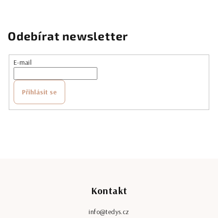
Odebírat newsletter
E-mail
Přihlásit se
Z
á
Kontakt
p
a
info
@
tedys.cz