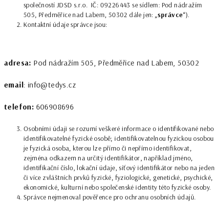
společností JDSD s.r.o. IČ: 09226443 se sídlem: Pod nádražím
505, Předměřice nad Labem, 50302 dále jen: „
správce
“).
Kontaktní údaje správce jsou:
adresa:
Pod nádražím 505, Předměřice nad Labem, 50302
email
: info@tedys.cz
telefon:
606908696
Osobními údaji se rozumí veškeré informace o identifikované nebo
identifikovatelné fyzické osobě; identifikovatelnou fyzickou osobou
je fyzická osoba, kterou lze přímo či nepřímo identifikovat,
zejména odkazem na určitý identifikátor, například jméno,
identifikační číslo, lokační údaje, síťový identifikátor nebo na jeden
či více zvláštních prvků fyzické, fyziologické, genetické, psychické,
ekonomické, kulturní nebo společenské identity této fyzické osoby.
Správce nejmenoval pověřence pro ochranu osobních údajů.