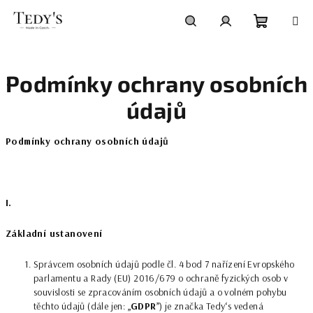
Přejít
na
obsah
Nákupní
Hledat
Přihlášení
Podmínky ochrany osobních
košík
údajů
Podmínky ochrany osobních údajů
I.
Základní ustanovení
Správcem osobních údajů podle čl. 4 bod 7 nařízení Evropského
parlamentu a Rady (EU) 2016/679 o ochraně fyzických osob v
souvislosti se zpracováním osobních údajů a o volném pohybu
těchto údajů (dále jen: „
GDPR
”) je značka Tedy‘s vedená