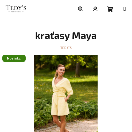
Přejít
na
obsah
Nákupní
Hledat
Přihlášení
P
o
kraťasy Maya
košík
s
t
TEDY'S
r
Novinka
a
n
n
í
p
a
n
e
l