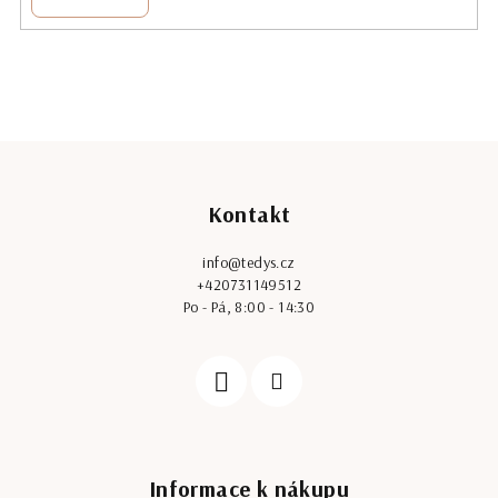
Z
á
Kontakt
p
a
info
@
tedys.cz
t
+420731149512
í
Po - Pá, 8:00 - 14:30
Informace k nákupu