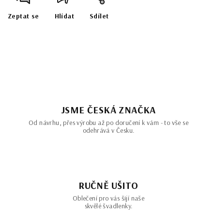
Zeptat se
Hlídat
Sdílet
JSME ČESKÁ ZNAČKA
Od návrhu, přes výrobu až po doručení k vám - to vše se
odehrává v Česku.
RUČNĚ UŠITO
Oblečení pro vás šijí naše
skvělé švadlenky.