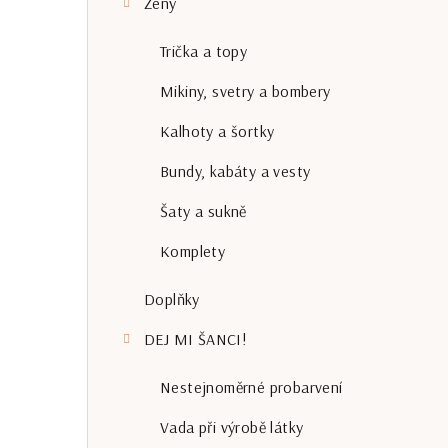
Ženy
r
a
Trička a topy
n
Mikiny, svetry a bombery
n
Kalhoty a šortky
í
Bundy, kabáty a vesty
p
Šaty a sukně
a
Komplety
n
Doplňky
e
DEJ MI ŠANCI!
l
Nestejnoměrné probarvení
Vada při výrobě látky