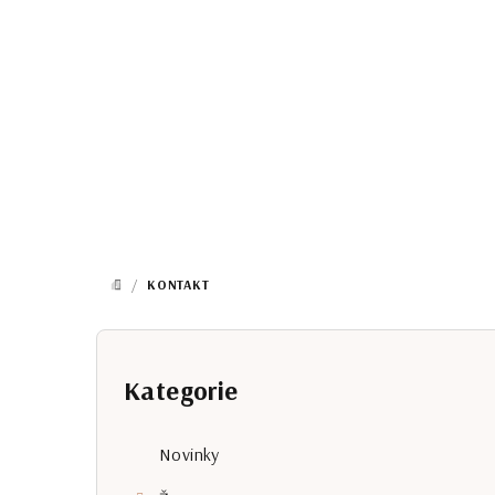
Přejít
na
obsah
/
KONTAKT
DOMŮ
P
o
Kategorie
Přeskočit
kategorie
s
Novinky
t