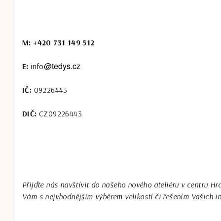
M: +420 731 149 512
@tedys.cz
E:
info
IČ:
09226443
DIČ:
CZ09226443
Přijďte nás navštívit do našeho nového ateliéru v centru 
Vám s nejvhodnějším výběrem velikostí či řešením Vašich in