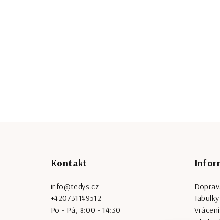
Z
á
Kontakt
Infor
p
a
info
@
tedys.cz
Doprava
+420731149512
Tabulky 
t
Po - Pá, 8:00 - 14:30
Vrácení