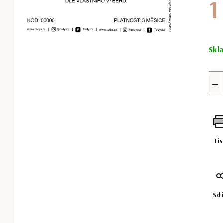
1
Měr
cena
Skl
−
Ti
Sdí