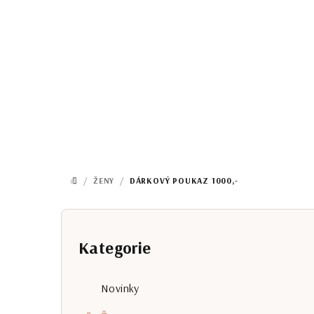
Přejít
na
obsah
/
ŽENY
/
DÁRKOVÝ POUKAZ 1000,-
DOMŮ
P
o
Kategorie
Přeskočit
kategorie
s
Novinky
t