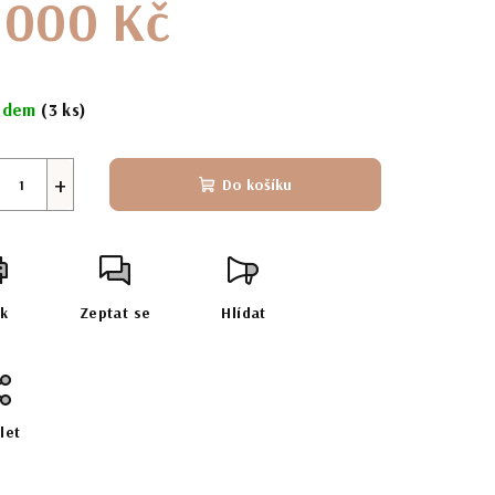
 000 Kč
ná
:
adem
(3 ks)
+
Do košíku
sk
Zeptat se
Hlídat
let