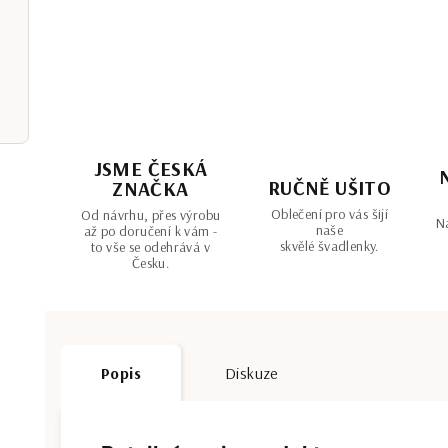
JSME ČESKÁ
RUČNĚ UŠITO
ZNAČKA
Oblečení pro vás šijí
Od návrhu, přes výrobu
Na
naše
až po doručení k vám -
skvělé švadlenky.
to vše se odehrává v
Česku.
Popis
Diskuze