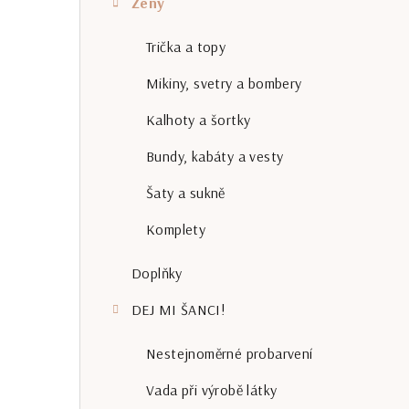
Ženy
r
a
Trička a topy
n
Mikiny, svetry a bombery
n
Kalhoty a šortky
í
Bundy, kabáty a vesty
p
Šaty a sukně
a
Komplety
n
Doplňky
e
DEJ MI ŠANCI!
l
Nestejnoměrné probarvení
Vada při výrobě látky