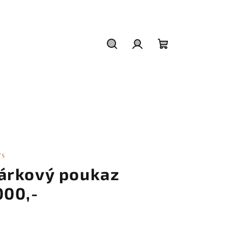
Hledat
Přihlášení
Nákupní
košík
'S
árkový poukaz
000,-