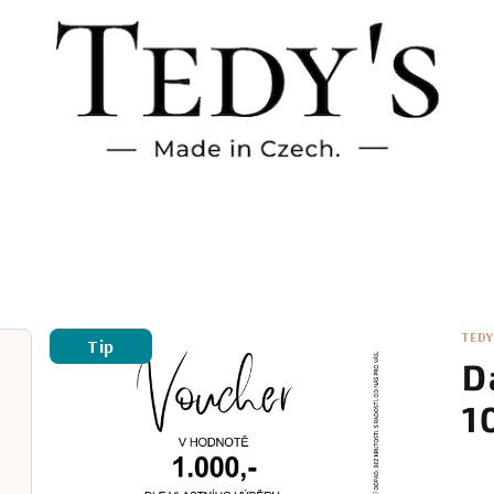
TEDY
Tip
D
1