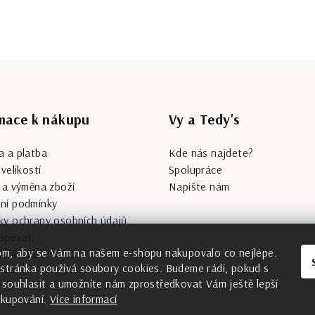
mace k nákupu
Vy a Tedy's
 a platba
Kde nás najdete?
velikostí
Spolupráce
 a výměna zboží
Napište nám
ní podmínky
ky ochrany osobních údajů
kupovat
om, aby se Vám na našem e-shopu nakupovalo co nejlépe.
a nákupu
stránka používá soubory cookies. Budeme rádi, pokud s
 souhlasit a umožníte nám zprostředkovat Vám ještě lepší
akupování.
Více informací