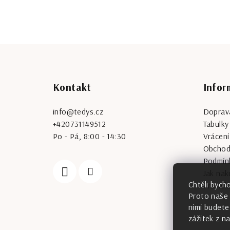
Z
á
Kontakt
Infor
p
a
info
@
tedys.cz
Doprava
+420731149512
Tabulky 
t
Po - Pá, 8:00 - 14:30
Vrácení
í
Obchod
Podmín
Jak na
Chtěli bych
Pravidl
Proto naše 
nimi budete
zážitek z n